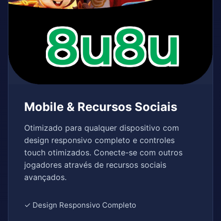
Mobile & Recursos Sociais
Otimizado para qualquer dispositivo com
design responsivo completo e controles
touch otimizados. Conecte-se com outros
jogadores através de recursos sociais
avançados.
✓ Design Responsivo Completo