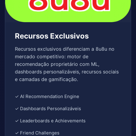
Recursos Exclusivos
Recursos exclusivos diferenciam a 8u8u no
mercado competitivo: motor de
recomendação proprietário com ML,
dashboards personalizáveis, recursos sociais
e camadas de gamificação.
✓ AI Recommendation Engine
✓ Dashboards Personalizáveis
✓ Leaderboards e Achievements
✓ Friend Challenges