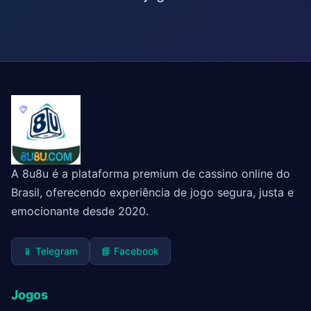
A 8u8u é a plataforma premium de cassino online do
Brasil, oferecendo experiência de jogo segura, justa e
emocionante desde 2020.
📱 Telegram
📘 Facebook
Jogos