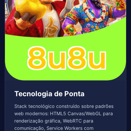
Tecnologia de Ponta
Stack tecnológico construído sobre padrões
web modernos: HTML5 Canvas/WebGL para
renderização gráfica, WebRTC para
comunicação, Service Workers com