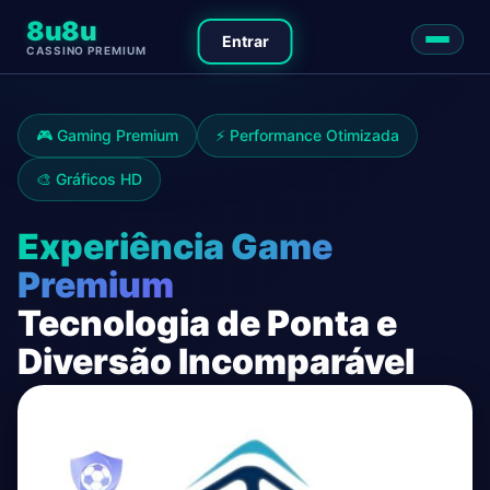
8u8u
Entrar
CASSINO PREMIUM
🎮 Gaming Premium
⚡ Performance Otimizada
🎨 Gráficos HD
Experiência Game
Premium
Tecnologia de Ponta e
Diversão Incomparável