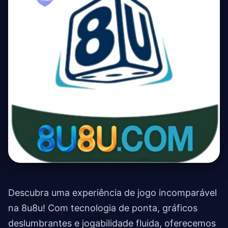
Descubra uma experiência de jogo incomparável
na 8u8u! Com tecnologia de ponta, gráficos
deslumbrantes e jogabilidade fluida, oferecemos