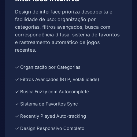
Design de interface prioriza descoberta e
facilidade de uso: organização por
categorias, filtros avançados, busca com
correspondência difusa, sistema de favoritos
e rastreamento automático de jogos
recentes.
✓ Organização por Categorias
✓ Filtros Avançados (RTP, Volatilidade)
✓ Busca Fuzzy com Autocomplete
✓ Sistema de Favoritos Sync
✓ Recently Played Auto-tracking
✓ Design Responsivo Completo