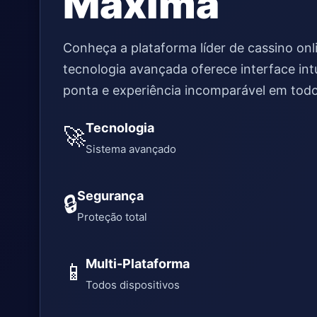
Máxima
Conheça a plataforma líder de cassino onl
tecnologia avançada oferece interface int
ponta e experiência incomparável em todos
Tecnologia
🚀
Sistema avançado
Segurança
🔒
Proteção total
Multi-Plataforma
📱
Todos dispositivos