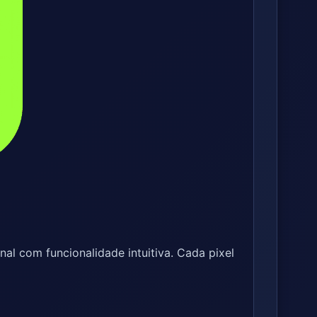
al com funcionalidade intuitiva. Cada pixel