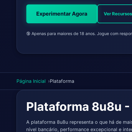
Experimentar Agora
Ver Recursos
🔞 Apenas para maiores de 18 anos. Jogue com respon
Página Inicial
Plataforma
Plataforma 8u8u -
A plataforma 8u8u representa o que há de mais
nível bancário, performance excepcional e inter