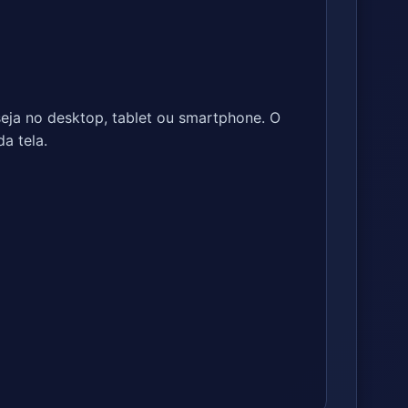
eja no desktop, tablet ou smartphone. O
a tela.