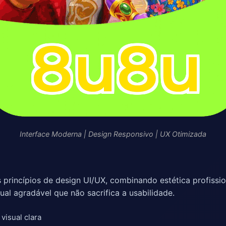
Interface Moderna | Design Responsivo | UX Otimizada
rincípios de design UI/UX, combinando estética profission
ual agradável que não sacrifica a usabilidade.
visual clara