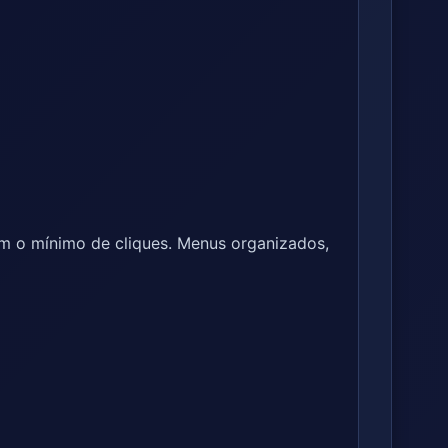
m o mínimo de cliques. Menus organizados,