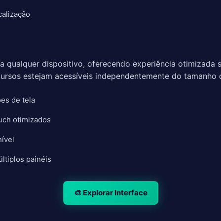
calização
 qualquer dispositivo, oferecendo experiência otimizada s
cursos estejam acessíveis independentemente do tamanho d
es de tela
uch otimizados
ível
tiplos painéis
🎨 Explorar Interface