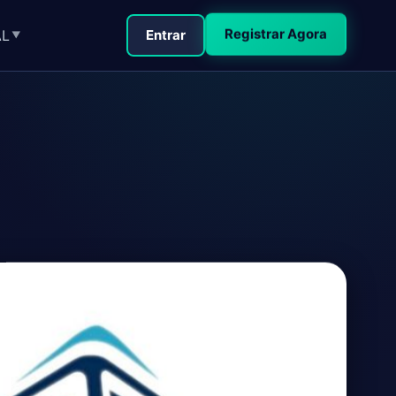
AL
Registrar Agora
Entrar
▼