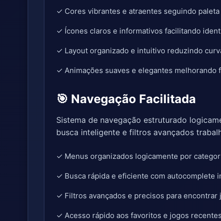
✓ Cores vibrantes e atraentes seguindo palet
✓ Ícones claros e informativos facilitando ident
✓ Layout organizado e intuitivo reduzindo cur
✓ Animações suaves e elegantes melhorando f
🎯 Navegação Facilitada
Sistema de navegação estruturado logicam
busca inteligente e filtros avançados traba
✓ Menus organizados logicamente por categori
✓ Busca rápida e eficiente com autocomplete i
✓ Filtros avançados e precisos para encontrar 
✓ Acesso rápido aos favoritos e jogos recente