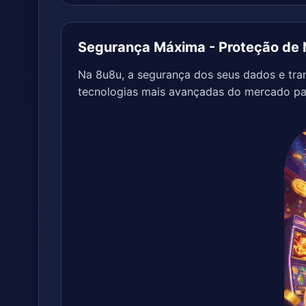
Segurança Máxima - Proteção de N
Na 8u8u, a segurança dos seus dados e tra
tecnologias mais avançadas do mercado pa